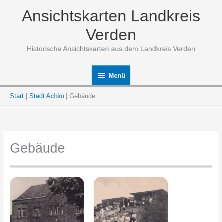
Zum
Ansichtskarten Landkreis
Inhalt
springen
Verden
Historische Ansichtskarten aus dem Landkreis Verden
Menü
Menü
Start
Stadt Achim
Gebäude
Gebäude