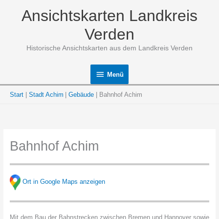
Zum
Ansichtskarten Landkreis
Inhalt
springen
Verden
Historische Ansichtskarten aus dem Landkreis Verden
Menü
Menü
Start
Stadt Achim
Gebäude
Bahnhof Achim
Bahnhof Achim
Ort in Google Maps anzeigen
Mit dem Bau der Bahnstrecken zwischen Bremen und Hannover sowie