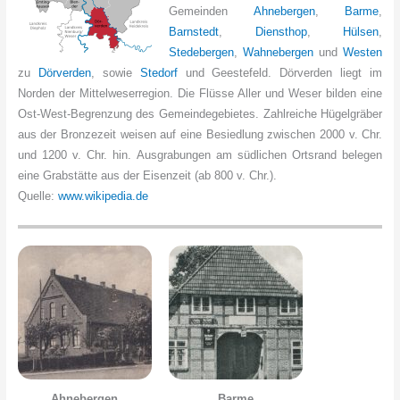
Gemeinden
Ahnebergen
,
Barme
,
Barnstedt
,
Diensthop
,
Hülsen
,
Stedebergen
,
Wahnebergen
und
Westen
zu
Dörverden
, sowie
Stedorf
und Geestefeld. Dörverden liegt im
Norden der Mittelweserregion. Die Flüsse Aller und Weser bilden eine
Ost-West-Begrenzung des Gemeindegebietes. Zahlreiche Hügelgräber
aus der Bronzezeit weisen auf eine Besiedlung zwischen 2000 v. Chr.
und 1200 v. Chr. hin. Ausgrabungen am südlichen Ortsrand belegen
eine Grabstätte aus der Eisenzeit (ab 800 v. Chr.).
Quelle:
www.wikipedia.de
Ahnebergen
Barme