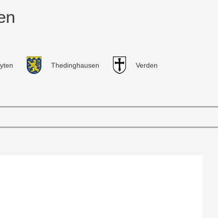
en
yten
Thedinghausen
Verden