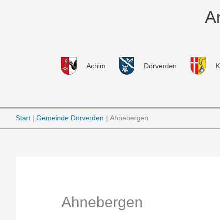
Zum
A
Inhalt
springen
Achim
Dörverden
K
Start
Gemeinde Dörverden
Ahnebergen
Ahnebergen