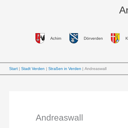
Zum
A
Inhalt
springen
Achim
Dörverden
K
Start
Stadt Verden
Straßen in Verden
Andreaswall
Andreaswall