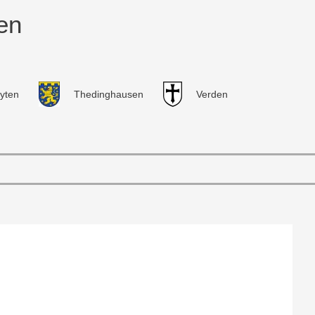
en
yten
Thedinghausen
Verden