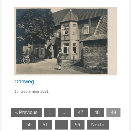
Odeweg
15. September 2021
« Previous
1
…
47
48
49
50
51
…
56
Next »