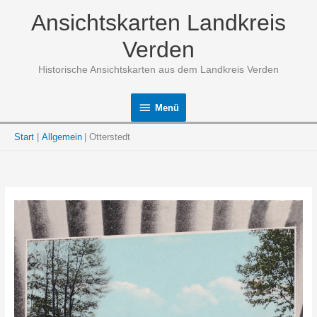
Zum
Ansichtskarten Landkreis
Inhalt
springen
Verden
Historische Ansichtskarten aus dem Landkreis Verden
Menü
Menü
Start
Allgemein
Otterstedt