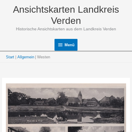
Zum
Ansichtskarten Landkreis
Inhalt
springen
Verden
Historische Ansichtskarten aus dem Landkreis Verden
Menü
Menü
Start
Allgemein
Westen