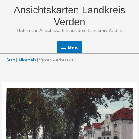
Zum
Ansichtskarten Landkreis
Inhalt
springen
Verden
Historische Ansichtskarten aus dem Landkreis Verden
Menü
Menü
Start
Allgemein
Verden – Adreaswall