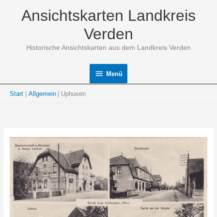
Zum
Ansichtskarten Landkreis
Inhalt
springen
Verden
Historische Ansichtskarten aus dem Landkreis Verden
Menü
Menü
Start
Allgemein
Uphusen