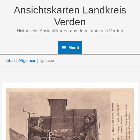
Zum
Ansichtskarten Landkreis
Inhalt
springen
Verden
Historische Ansichtskarten aus dem Landkreis Verden
Menü
Menü
Start
Allgemein
Uphusen