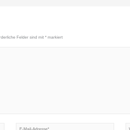
rderliche Felder sind mit
*
markiert
E-
We