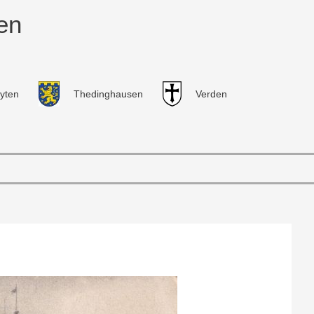
en
yten
Thedinghausen
Verden