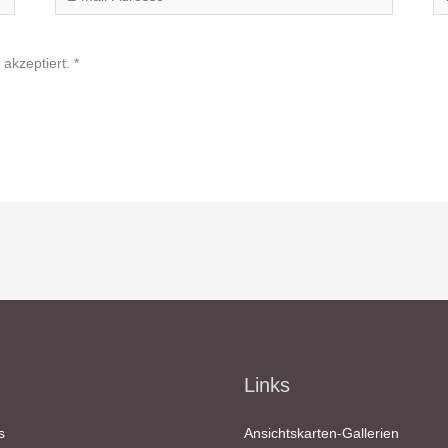
Mail-
Adresse*
akzeptiert.
*
Links
s
Ansichtskarten-Gallerien