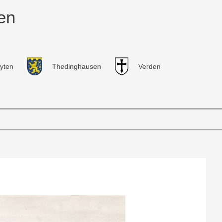
en
yten
Thedinghausen
Verden