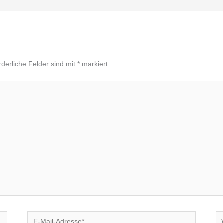
rderliche Felder sind mit
*
markiert
E-
We