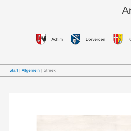
Zum
A
Inhalt
springen
Achim
Dörverden
K
Start
Allgemein
Streek