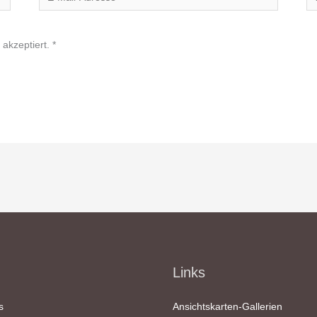
Mail-
Adresse*
akzeptiert.
*
Links
s
Ansichtskarten-Gallerien