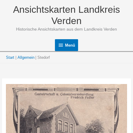
Zum
Ansichtskarten Landkreis
Inhalt
springen
Verden
Historische Ansichtskarten aus dem Landkreis Verden
Menü
Menü
Start
Allgemein
Stedorf