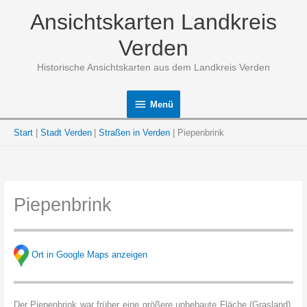
Zum
Ansichtskarten Landkreis
Inhalt
springen
Verden
Historische Ansichtskarten aus dem Landkreis Verden
Menü
Menü
Start
Stadt Verden
Straßen in Verden
Piepenbrink
Piepenbrink
Ort in Google Maps anzeigen
Der Piepenbrink war früher eine größere unbebaute Fläche (Grasland).