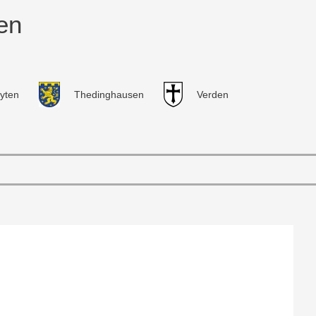
en
yten
Thedinghausen
Verden