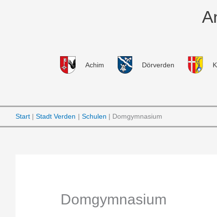
Zum
A
Inhalt
springen
Achim
Dörverden
K
Start
Stadt Verden
Schulen
Domgymnasium
Domgymnasium