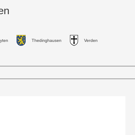
en
yten
Thedinghausen
Verden