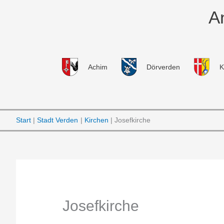
Zum
A
Inhalt
springen
Achim
Dörverden
K
Start
Stadt Verden
Kirchen
Josefkirche
Josefkirche