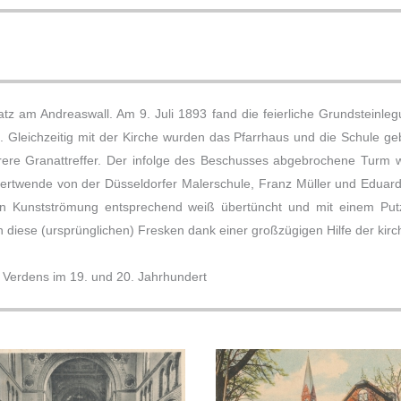
z am Andreaswall. Am 9. Juli 1893 fand die feierliche Grundsteinleg
Gleichzeitig mit der Kirche wurden das Pfarrhaus und die Schule gebau
e Granattreffer. Der infolge des Beschusses abgebrochene Turm wu
dertwende von der Düsseldorfer Malerschule, Franz Müller und Eduar
 Kunstströmung entsprechend weiß übertüncht und mit einem Putzfl
 diese (ursprünglichen) Fresken dank einer großzügigen Hilfe der kirc
 Verdens im 19. und 20. Jahrhundert