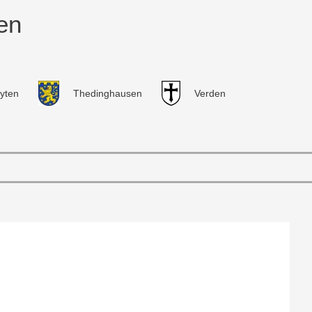
en
yten
Thedinghausen
Verden