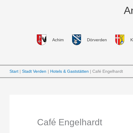
Zum
A
Inhalt
springen
Achim
Dörverden
K
Start
Stadt Verden
Hotels & Gaststätten
Café Engelhardt
Café Engelhardt