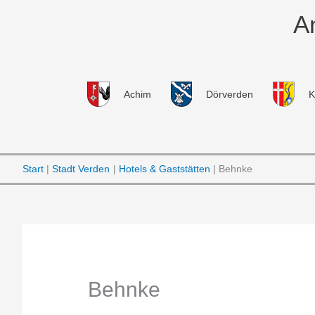
Zum
A
Inhalt
springen
Achim
Dörverden
K
Start
Stadt Verden
Hotels & Gaststätten
Behnke
Behnke