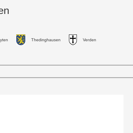
en
yten
Thedinghausen
Verden