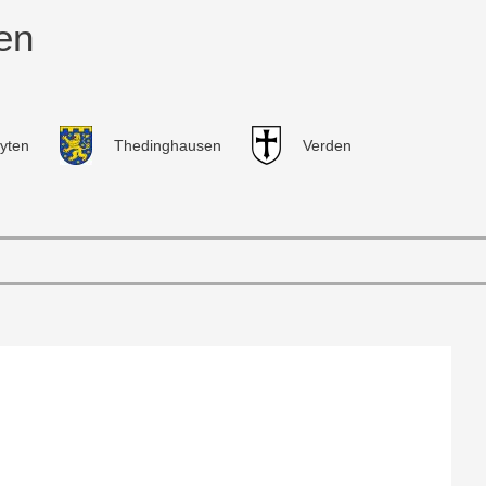
en
yten
Thedinghausen
Verden