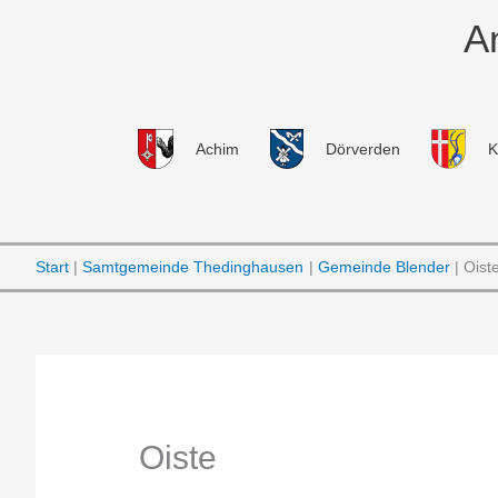
Zum
A
Inhalt
springen
Achim
Dörverden
K
Start
Samtgemeinde Thedinghausen
Gemeinde Blender
Oist
Oiste