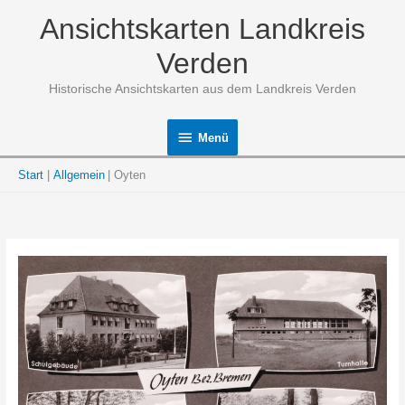
Zum
Ansichtskarten Landkreis
Inhalt
springen
Verden
Historische Ansichtskarten aus dem Landkreis Verden
Menü
Menü
Start
Allgemein
Oyten