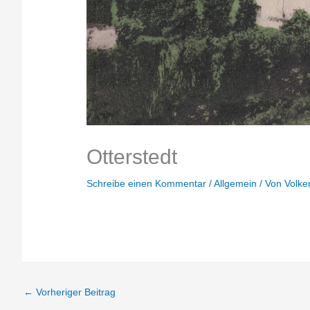
Otterstedt
Schreibe einen Kommentar
/
Allgemein
/ Von
Volke
←
Vorheriger Beitrag