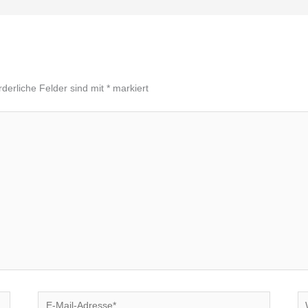
rderliche Felder sind mit
*
markiert
E-
We