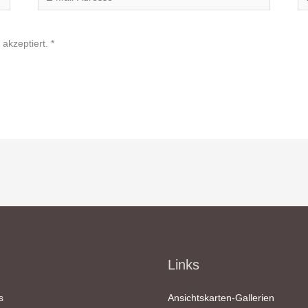
Mail-
Adresse*
akzeptiert.
*
Links
s
Ansichtskarten-Gallerien