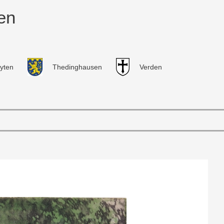
en
yten
Thedinghausen
Verden