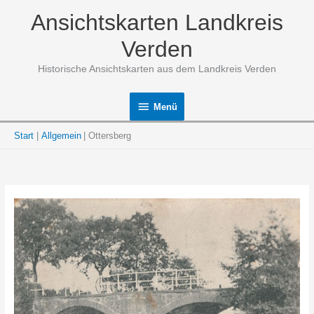
Zum
Ansichtskarten Landkreis
Inhalt
springen
Verden
Historische Ansichtskarten aus dem Landkreis Verden
Menü
Menü
Start
Allgemein
Ottersberg