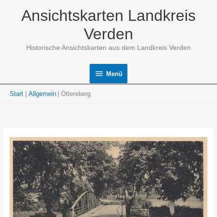
Zum
Ansichtskarten Landkreis
Inhalt
springen
Verden
Historische Ansichtskarten aus dem Landkreis Verden
Menü
Menü
Start
Allgemein
Ottersberg