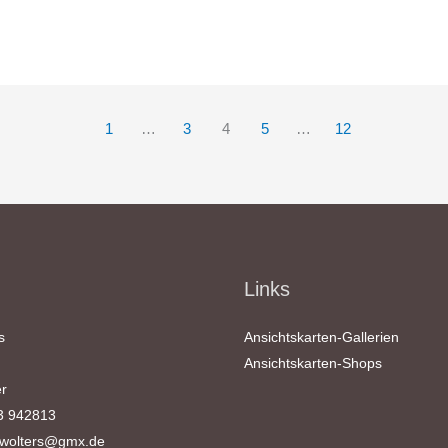
1
…
3
4
5
…
12
Links
s
Ansichtskarten-Gallerien
Ansichtskarten-Shops
r
3 942813
.wolters@gmx.de