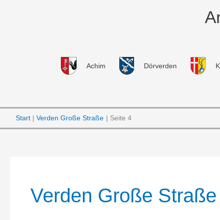
Zum
A
Inhalt
springen
Achim
Dörverden
K
Start
Verden Große Straße
Seite 4
Verden Große Straße