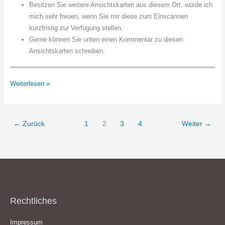
Besitzen Sie weitere Ansichtskarten aus diesem Ort, würde ich
mich sehr freuen, wenn Sie mir diese zum Einscannen
kurzfristig zur Verfügung stellen.
Gerne können Sie unten einen Kommentar zu diesen
Ansichtskarten schreiben.
Hasenheide
Weiterlesen »
Freizeit
Gelände
←
Zurück
1
2
3
4
Weiter
→
Rechtliches
Impressum