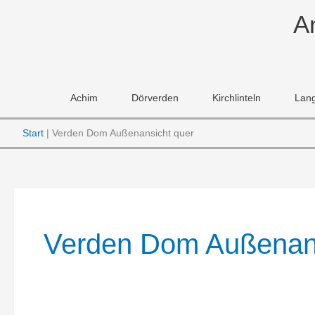
Zum
A
Inhalt
springen
Achim
Dörverden
Kirchlinteln
Lan
Start
Verden Dom Außenansicht quer
Verden Dom Außenan