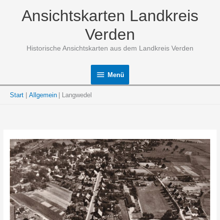
Zum
Ansichtskarten Landkreis
Inhalt
springen
Verden
Historische Ansichtskarten aus dem Landkreis Verden
Menü
Menü
Start
Allgemein
Langwedel