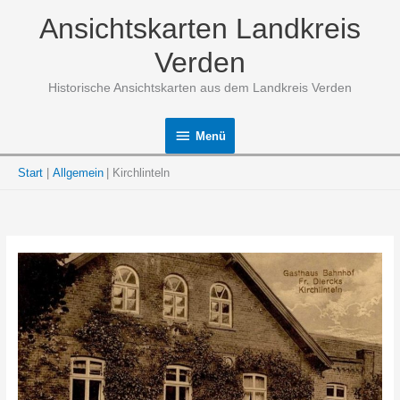
Zum
Ansichtskarten Landkreis
Inhalt
springen
Verden
Historische Ansichtskarten aus dem Landkreis Verden
Menü
Menü
Start
Allgemein
Kirchlinteln