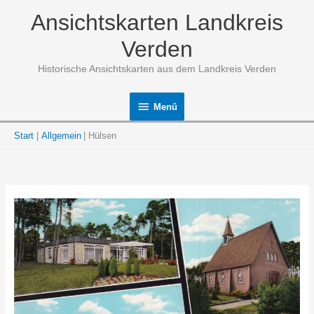
Zum
Ansichtskarten Landkreis
Inhalt
springen
Verden
Historische Ansichtskarten aus dem Landkreis Verden
Menü
Menü
Start
Allgemein
Hülsen