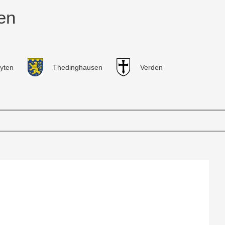
en
yten
Thedinghausen
Verden