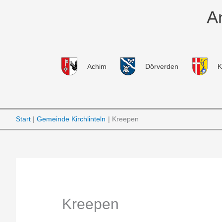
Zum
A
Inhalt
springen
Achim
Dörverden
K
Start
Gemeinde Kirchlinteln
Kreepen
Kreepen