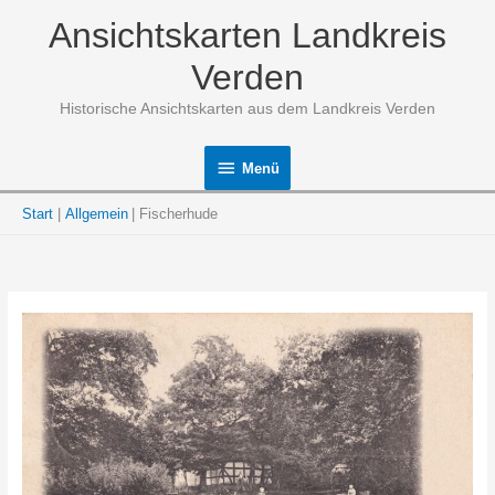
Zum
Ansichtskarten Landkreis
Inhalt
springen
Verden
Historische Ansichtskarten aus dem Landkreis Verden
Menü
Menü
Start
Allgemein
Fischerhude