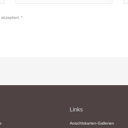
Mail-
Adresse*
akzeptiert.
*
Links
s
Ansichtskarten-Gallerien