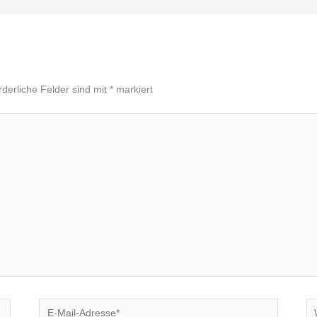
rderliche Felder sind mit
*
markiert
E-
We