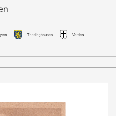
en
yten
Thedinghausen
Verden