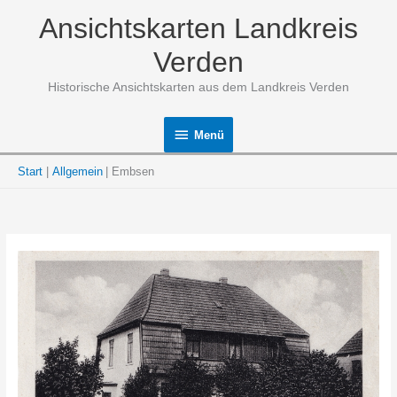
Zum
Ansichtskarten Landkreis
Inhalt
springen
Verden
Historische Ansichtskarten aus dem Landkreis Verden
Menü
Menü
Start
Allgemein
Embsen