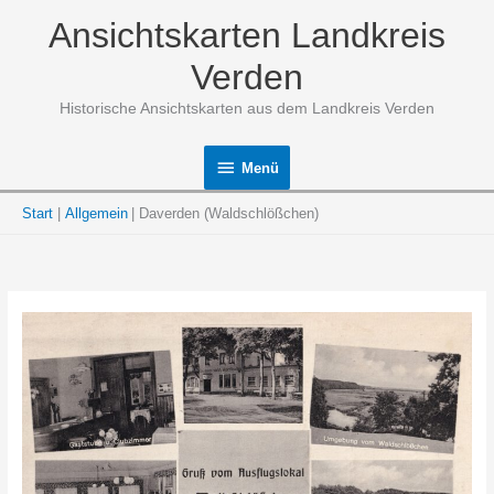
Zum
Ansichtskarten Landkreis
Inhalt
springen
Verden
Historische Ansichtskarten aus dem Landkreis Verden
Menü
Menü
Start
Allgemein
Daverden (Waldschlößchen)