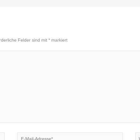
rderliche Felder sind mit
*
markiert
E-
We