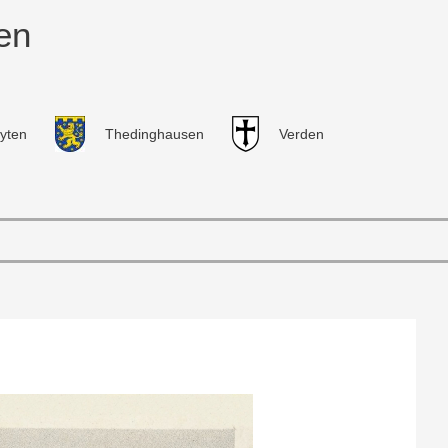
en
yten
Thedinghausen
Verden