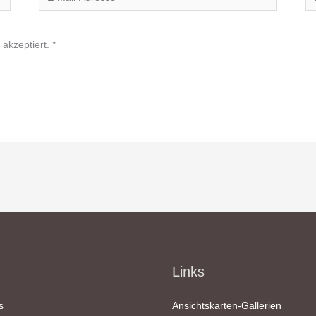
Mail-
Adresse*
akzeptiert.
*
Links
s
Ansichtskarten-Gallerien