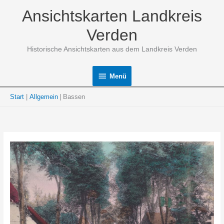
Zum
Ansichtskarten Landkreis
Inhalt
springen
Verden
Historische Ansichtskarten aus dem Landkreis Verden
Menü
Menü
Start
Allgemein
Bassen