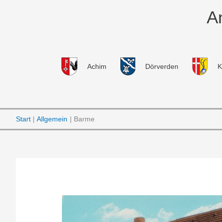
Zum
A
Inhalt
springen
Achim
Dörverden
K
Start
Allgemein
Barme