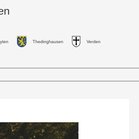
en
yten
Thedinghausen
Verden