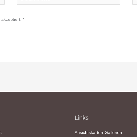
Mail-
Adresse*
akzeptiert.
*
Links
s
Ansichtskarten-Gallerien