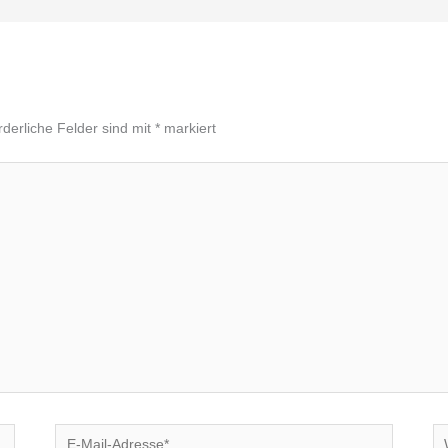
rderliche Felder sind mit
*
markiert
E-
We