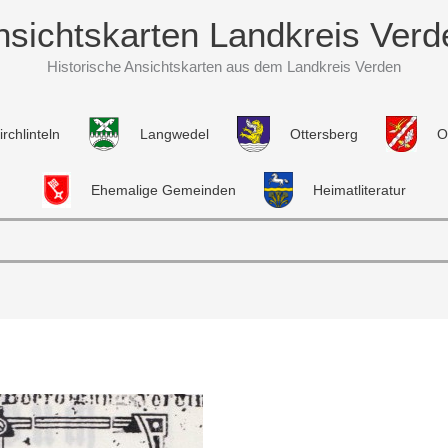
nsichtskarten Landkreis Verd
Historische Ansichtskarten aus dem Landkreis Verden
irchlinteln
Langwedel
Ottersberg
O
Ehemalige Gemeinden
Heimatliteratur