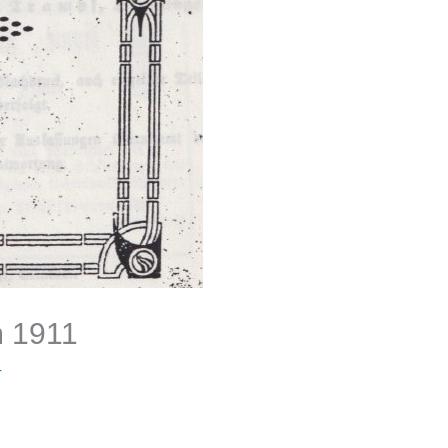
m 1911
r