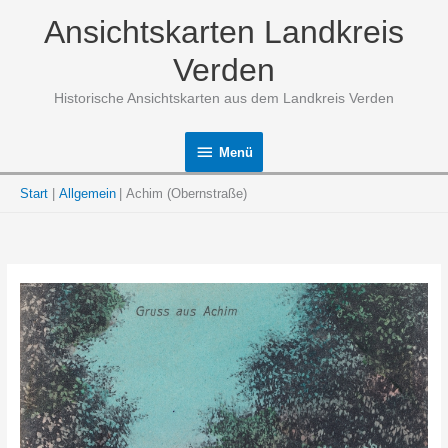
Zum
Ansichtskarten Landkreis
Inhalt
springen
Verden
Historische Ansichtskarten aus dem Landkreis Verden
Menü
Menü
Start
Allgemein
Achim (Obernstraße)