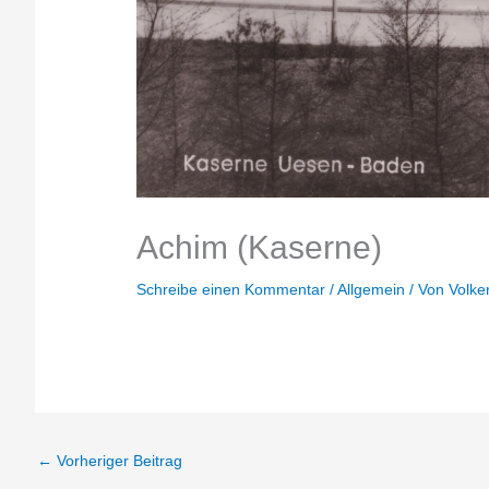
Achim (Kaserne)
Schreibe einen Kommentar
/
Allgemein
/ Von
Volke
←
Vorheriger Beitrag