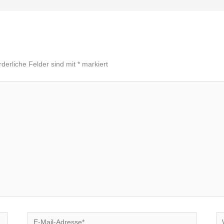
rderliche Felder sind mit
*
markiert
E-
We