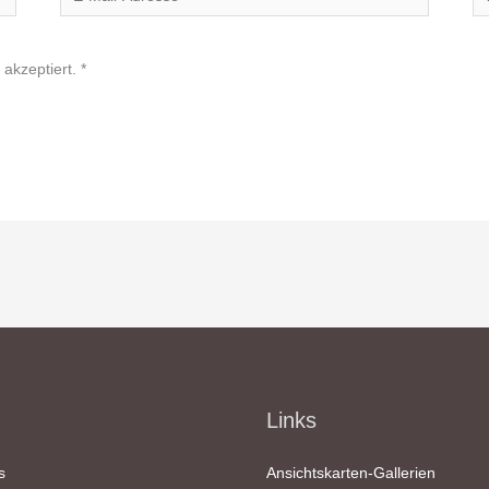
Mail-
Adresse*
akzeptiert.
*
Links
s
Ansichtskarten-Gallerien