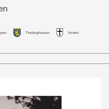
en
yten
Thedinghausen
Verden