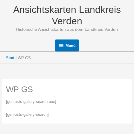
Zum
Ansichtskarten Landkreis
Inhalt
springen
Verden
Historische Ansichtskarten aus dem Landkreis Verden
Menü
Menü
Start
WP GS
WP GS
[gen-usts-gallery-search-box]
[gen-usts-gallery-search]