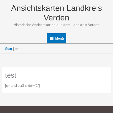
Zum
Ansichtskarten Landkreis
Inhalt
springen
Verden
Historische Ansichtskarten aus dem Landkreis Verden
Menü
Menü
Start
test
test
[smartslider3 slider=”2″]