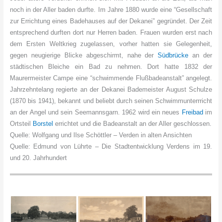
noch in der Aller baden durfte. Im Jahre 1880 wurde eine “Gesellschaft
zur Errichtung eines Badehauses auf der Dekanei” gegründet. Der Zeit
entsprechend durften dort nur Herren baden. Frauen wurden erst nach
dem Ersten Weltkrieg zugelassen, vorher hatten sie Gelegenheit,
gegen neugierige Blicke abgeschirmt, nahe der
Südbrücke
an der
städtischen Bleiche ein Bad zu nehmen. Dort hatte 1832 der
Maurermeister Campe eine “schwimmende Flußbadeanstalt” angelegt.
Jahrzehntelang regierte an der Dekanei Bademeister August Schulze
(1870 bis 1941), bekannt und beliebt durch seinen Schwimmunterrricht
an der Angel und sein Seemannsgarn. 1962 wird ein neues
Freibad
im
Ortsteil
Borstel
errichtet und die Badeanstalt an der Aller geschlossen.
Quelle: Wolfgang und Ilse Schöttler – Verden in alten Ansichten
Quelle: Edmund von Lührte – Die Stadtentwicklung Verdens im 19.
und 20. Jahrhundert