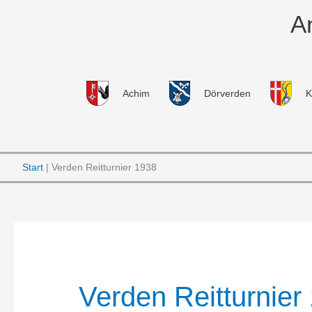
Zum
A
Inhalt
springen
Achim
Dörverden
K
Start
Verden Reitturnier 1938
Verden Reitturnier