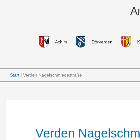
Zum
A
Inhalt
springen
Achim
Dörverden
K
Start
Verden Nagelschmiedestraße
Verden Nagelschm