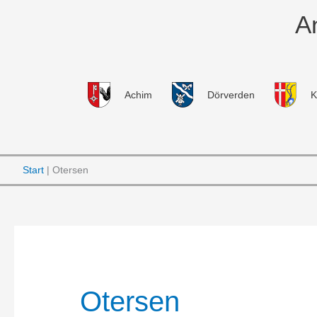
Zum
A
Inhalt
springen
Achim
Dörverden
K
Start
Otersen
Otersen