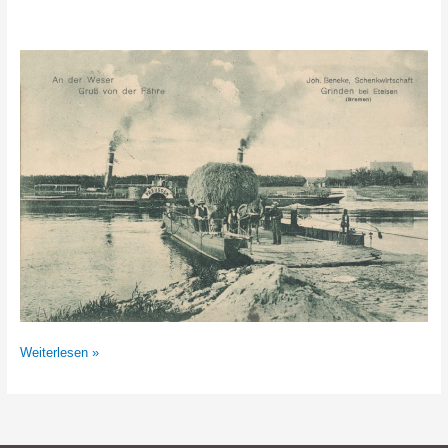
Ahsen-
Weiterlesen »
Oetzen