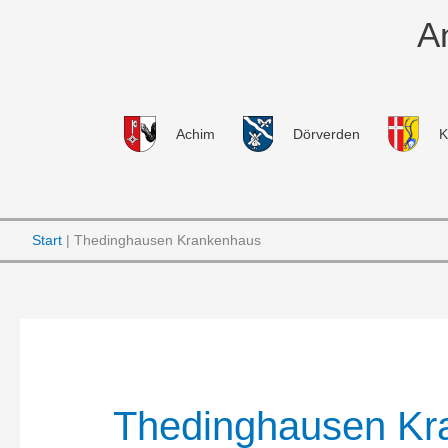
Zum
A
Inhalt
springen
Achim
Dörverden
K
Start
Thedinghausen Krankenhaus
Thedinghausen Kr