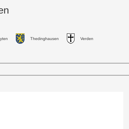
en
yten
Thedinghausen
Verden